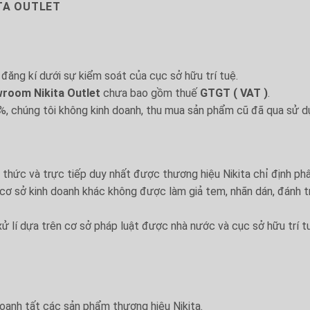
ITA OUTLET
đăng kí dưới sự kiểm soát của cục sở hữu trí tuệ.
room Nikita Outlet
chưa bao gồm thuế
GTGT ( VAT )
.
%, chúng tôi không kinh doanh, thu mua sản phẩm cũ đã qua sử d
h thức và trực tiếp duy nhất được thương hiệu Nikita chỉ định ph
 cơ sở kinh doanh khác không được làm giả tem, nhãn dán, đánh 
xử lí dựa trên cơ sở pháp luật được nhà nước và cục sở hữu trí t
doanh tất các sản phẩm thương hiệu Nikita.