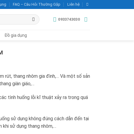
dụng
FAQ – Câu Hỏi Thường Gặp
Liên hệ
0933743030
Đồ gia dụng
M
m rút, thang nhôm gia đình,… Và một số sản
thang giàn giáo,…
ác tình huống lỗi kĩ thuật xảy ra trong quá
 huống sử dụng không đúng cách dẫn đến tại
ân khi sử dụng thang nhôm,…