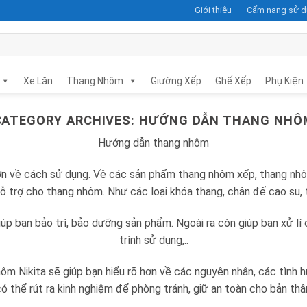
Giới thiệu
Cẩm nang sử 
Xe Lăn
Thang Nhôm
Giường Xếp
Ghế Xếp
Phụ Kiện
CATEGORY ARCHIVES:
HƯỚNG DẪN THANG NHÔ
Hướng dẫn thang nhôm
ơn về cách sử dụng. Về các sản phẩm thang nhôm xếp, thang nhô
ỗ trợ cho thang nhôm. Như các loại khóa thang, chân đế cao su, 
úp bạn bảo trì, bảo dưỡng sản phẩm. Ngoài ra còn giúp bạn xử lí c
trình sử dụng,..
nhôm Nikita sẽ giúp bạn hiểu rõ hơn về các nguyên nhân, các tình
ó thể rút ra kinh nghiệm để phòng tránh, giữ an toàn cho bản th