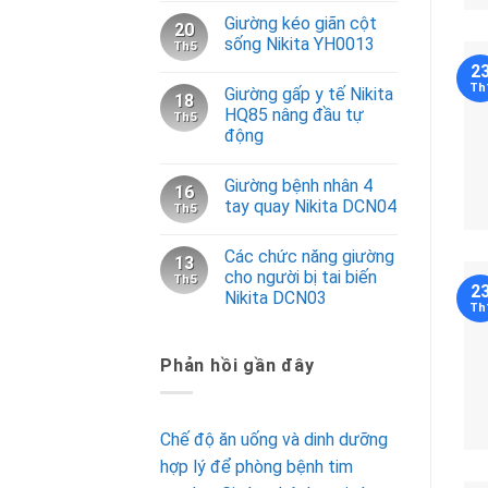
Giường kéo giãn cột
20
sống Nikita YH0013
Th5
2
Th
Giường gấp y tế Nikita
18
HQ85 nâng đầu tự
Th5
động
Giường bệnh nhân 4
16
tay quay Nikita DCN04
Th5
Các chức năng giường
13
cho người bị tai biến
Th5
2
Nikita DCN03
Th
Phản hồi gần đây
Chế độ ăn uống và dinh dưỡng
hợp lý để phòng bệnh tim