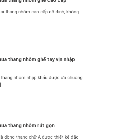
 mua thang nhôm ghế cao cấp
oại thang nhôm cao cấp cố định, không
 mua thang nhôm ghế tay vịn nhập
i thang nhôm nhập khẩu được ưa chuộng
]
 mua thang nhôm rút gọn
là dòng thang chữ A được thiết kế đặc