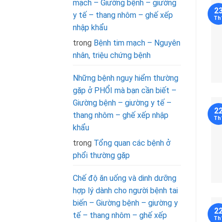
mạch – Giường bệnh – giường
2
y tế – thang nhôm – ghế xếp
Th
nhập khẩu
trong
Bệnh tim mạch – Nguyên
nhân, triệu chứng bệnh
Những bệnh nguy hiểm thường
gặp ở PHỔI mà bạn cần biết –
Giường bệnh – giường y tế –
2
thang nhôm – ghế xếp nhập
Th
khẩu
trong
Tổng quan các bệnh ở
phổi thường gặp
Chế độ ăn uống và dinh dưỡng
hợp lý dành cho người bệnh tai
biến – Giường bệnh – giường y
2
tế – thang nhôm – ghế xếp
Th