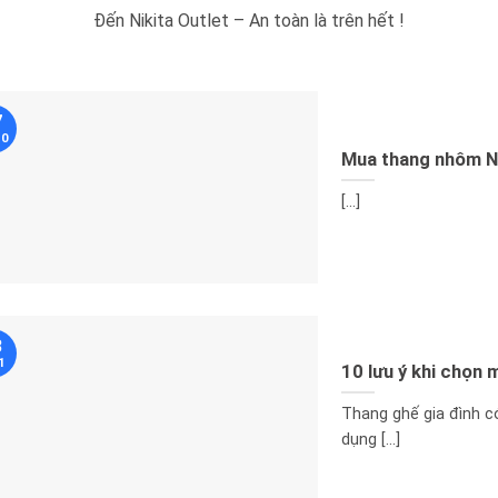
Đến Nikita Outlet – An toàn là trên hết !
7
10
Mua thang nhôm Ni
[...]
3
1
10 lưu ý khi chọn 
Thang ghế gia đình c
dụng [...]