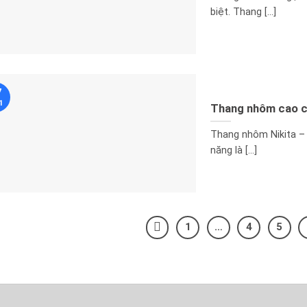
biệt. Thang [...]
7
1
Thang nhôm cao 
Thang nhôm Nikita – 
năng là [...]
1
…
4
5