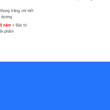
hung trắng, chi tiết
h dương
5 năm
+ Bảo trì
sản phẩm