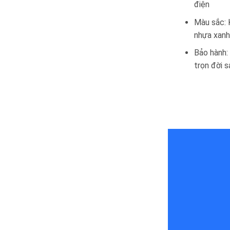
điện
Màu sắc: K
nhựa xan
Bảo hành:
trọn đời 