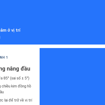
ằm ở vị trí
g
NH 1
ng nâng đầu
a 85° (sai số ± 5°)
 chiều kim đồng hồ
đầu
 lại để trở về vị trí