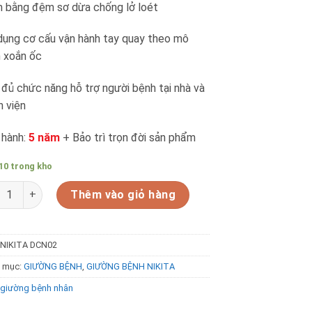
 bằng đệm sơ dừa chống lở loét
dụng cơ cấu vận hành tay quay theo mô
 xoắn ốc
đủ chức năng hỗ trợ người bệnh tại nhà và
h viện
 hành:
5 năm
+ Bảo trì trọn đời sản phẩm
10 trong kho
ờng bệnh nhân tay quay NIKITA DCN02 số lượng
Thêm vào giỏ hàng
NIKITA DCN02
 mục:
GIƯỜNG BỆNH
,
GIƯỜNG BỆNH NIKITA
giường bệnh nhân