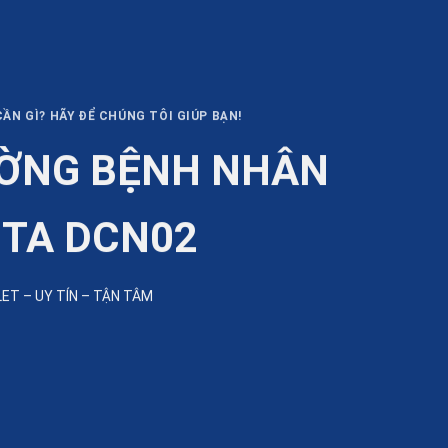
ẦN GÌ? HÃY ĐỂ CHÚNG TÔI GIÚP BẠN!
ỜNG BỆNH NHÂN
ITA DCN02
LET – UY TÍN – TẬN TÂM