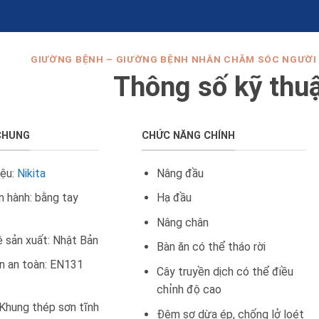
GIƯỜNG BỆNH – GIƯỜNG BỆNH NHÂN CHĂM SÓC NGƯỜI G
Thông số kỹ thu
CHUNG
CHỨC NĂNG CHÍNH
iệu:
Nikita
Nâng đầu
n hành: bằng tay
Hạ đầu
Nâng chân
 sản xuất: Nhật Bản
Bàn ăn có thể tháo rời
n an toàn: EN131
Cây truyền dịch có thể điều
chỉnh độ cao
 Khung thép sơn tĩnh
Đệm sơ dừa ép, chống lở loét