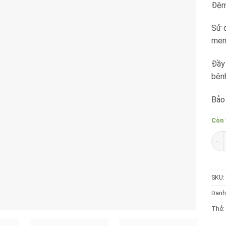
Đệm
Sử 
men
Đầy 
bện
Bảo
Còn 
Giư
SKU:
Danh
Thẻ: