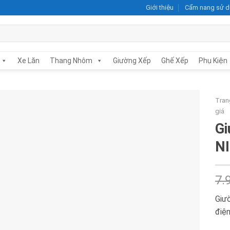
Giới thiệu
Cẩm nang sử 
Xe Lăn
Thang Nhôm
Giường Xếp
Ghế Xếp
Phụ Kiện
Tran
giá
Gi
Add to
N
wishlist
7.
Giư
điệ