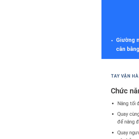
Giường n
cân bằn
TAY VẬN HÀ
Chức nă
Nâng tối đ
Quay cùng
để nâng 
Quay ngược