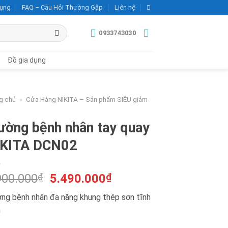
dụng
FAQ – Câu Hỏi Thường Gặp
Liên hệ
0933743030
Đồ gia dụng
g chủ
»
Cửa Hàng NIKITA – Sản phẩm SIÊU giảm
ường bệnh nhân tay quay
IKITA DCN02
Giá
Giá
900.000
₫
5.490.000
₫
gốc
hiện
ờng bệnh nhân đa năng khung thép sơn tĩnh
là:
tại
n
7.900.000₫.
là:
5.490.000₫.