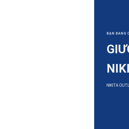
BẠN ĐANG C
GIƯ
NIK
NIKITA OUT