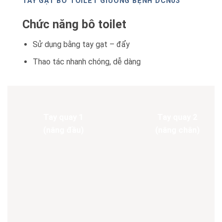
TAY GẠT BÔ TOILET GIƯỜNG BỆNH DCN03
Chức năng bô toilet
Sử dụng bằng tay gạt – đẩy
Thao tác nhanh chóng, dễ dàng
Tay quay 1
Tay quay 2
(nâng đầu)
(nâng chân)