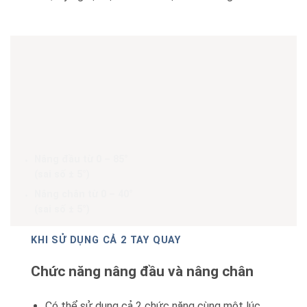
Nâng đầu từ 0 – 85°
(sai số ± 5°)
Nâng chân từ 0 – 40°
(sai số ± 5°)
KHI SỬ DỤNG CẢ 2 TAY QUAY
Chức năng nâng đầu và nâng chân
Có thể sử dụng cả 2 chức năng cùng một lúc