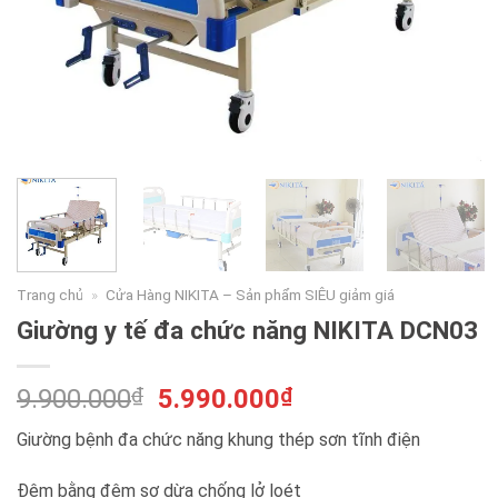
Trang chủ
»
Cửa Hàng NIKITA – Sản phẩm SIÊU giảm giá
Giường y tế đa chức năng NIKITA DCN03
Giá
Giá
9.900.000
₫
5.990.000
₫
gốc
hiện
Giường bệnh đa chức năng khung thép sơn tĩnh điện
là:
tại
9.900.000₫.
là:
Đệm bằng đệm sơ dừa chống lở loét