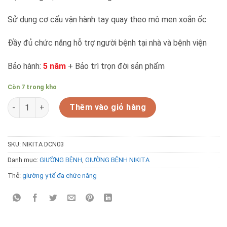
5.990.000₫.
Sử dụng cơ cấu vận hành tay quay theo mô men xoắn ốc
Đầy đủ chức năng hỗ trợ người bệnh tại nhà và bệnh viện
Bảo hành:
5 năm
+ Bảo trì trọn đời sản phẩm
Còn 7 trong kho
Giường y tế đa chức năng NIKITA DCN03 số lượng
Thêm vào giỏ hàng
SKU:
NIKITA DCN03
Danh mục:
GIƯỜNG BỆNH
,
GIƯỜNG BỆNH NIKITA
Thẻ:
giường y tế đa chức năng