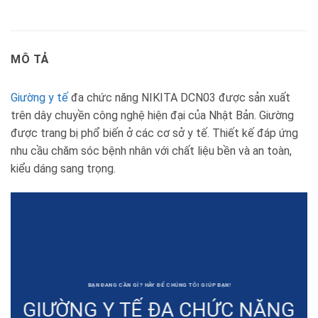
MÔ TẢ
Giường y tế
đa chức năng NIKITA DCN03 được sản xuất
trên dây chuyền công nghệ hiện đại của Nhật Bản. Giường
được trang bị phổ biến ở các cơ sở y tế. Thiết kế đáp ứng
nhu cầu chăm sóc bệnh nhân với chất liệu bền và an toàn,
kiểu dáng sang trọng.
BẠN ĐANG CẦN GÌ? HÃY ĐỂ CHÚNG TÔI GIÚP BẠN!
GIƯỜNG Y TẾ ĐA CHỨC NĂNG