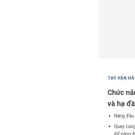
Giường nằm
vị trí cân b
TAY VẬN HÀ
Chức nă
và hạ đ
Nâng đầu t
Quay cùng
để nâng 