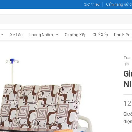
Giới thiệu
Cẩm nang sử 
Xe Lăn
Thang Nhôm
Giường Xếp
Ghế Xếp
Phụ Kiện
Tran
giá
Gi
Add to
N
wishlist
12
Giườ
điệ