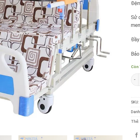
Đệm
Sử 
men
Đầy 
Bảo
Còn 
Giư
SKU:
Danh
Thẻ: