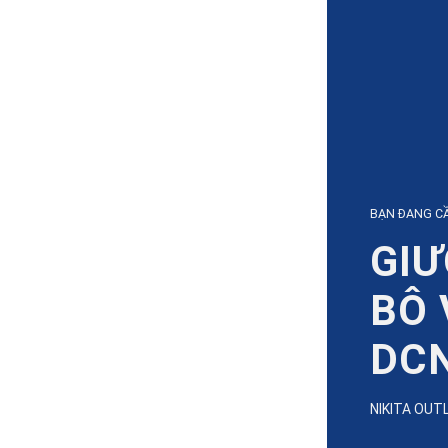
BẠN ĐANG CẦ
GIƯ
BÔ 
DC
NIKITA OUT