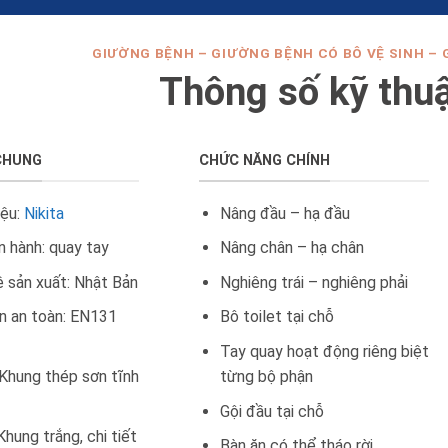
GIƯỜNG BỆNH – GIƯỜNG BỆNH CÓ BÔ VỆ SINH – 
Thông số kỹ thu
CHUNG
CHỨC NĂNG CHÍNH
iệu:
Nikita
Nâng đầu – hạ đầu
n hành: quay tay
Nâng chân – hạ chân
 sản xuất: Nhật Bản
Nghiêng trái – nghiêng phải
n an toàn: EN131
Bô toilet tại chỗ
Tay quay hoạt động riêng biệt
 Khung thép sơn tĩnh
từng bộ phận
Gội đầu tại chỗ
hung trắng, chi tiết
Bàn ăn có thể tháo rời