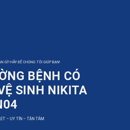
N GÌ? HÃY ĐỂ CHÚNG TÔI GIÚP BẠN!
ỜNG BỆNH CÓ
VỆ SINH NIKITA
N04
LET – UY TÍN – TẬN TÂM