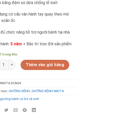
 bằng đệm sơ dừa chống lở loét
dụng cơ cấu vận hành tay quay theo mô
 xoắn ốc
đủ chức năng hỗ trợ người bệnh tại nhà
 hành:
5 năm
+ Bảo trì trọn đời sản phẩm
7 trong kho
ờng bệnh có bô vệ sinh NIKITA DCN04 số lượng
Thêm vào giỏ hàng
NIKITA DCN04
 mục:
GIƯỜNG BỆNH
,
GIƯỜNG BỆNH NIKITA
giường bệnh có bô vệ sinh