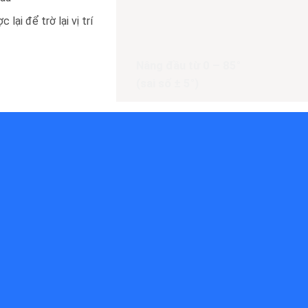
 lại để trờ lại vị trí
Nâng đầu từ 0 – 85°
(sai số ± 5°)