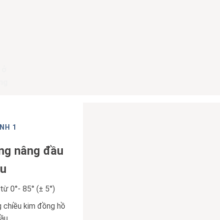
 ở
ằng
NH 1
ng nâng đầu
ầu
ừ 0°- 85° (± 5°)
 chiều kim đồng hồ
đầu