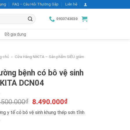
dụng
FAQ – Câu Hỏi Thường Gặp
Liên hệ
0933743030
Đồ gia dụng
g chủ
»
Cửa Hàng NIKITA – Sản phẩm SIÊU giảm
ường bệnh có bô vệ sinh
IKITA DCN04
Giá
Giá
.500.000
₫
8.490.000
₫
gốc
hiện
ng y tế có bô vệ sinh khung thép sơn tĩnh
là:
tại
n
12.500.000₫.
là:
8.490.000₫.