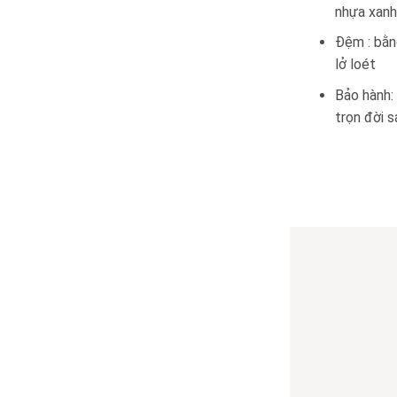
nhựa xan
Đệm : bằn
lở loét
Bảo hành:
trọn đời 