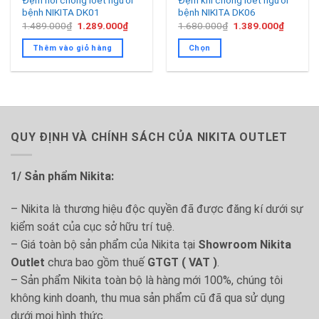
Đệm hơi chống loét người
Đệm khí chống loét người
bệnh NIKITA DK01
bệnh NIKITA DK06
Giá
Giá
Giá
Giá
1.489.000
₫
1.289.000
₫
1.680.000
₫
1.389.000
₫
gốc
hiện
gốc
hiện
là:
tại
là:
tại
Thêm vào giỏ hàng
Chọn
1.489.000₫.
là:
1.680.000₫.
là:
1.289.000₫.
1.389.0
Sản
phẩm
này
có
nhiều
QUY ĐỊNH VÀ CHÍNH SÁCH CỦA NIKITA OUTLET
biến
thể.
Các
1/ Sản phẩm Nikita:
tùy
chọn
– Nikita là thương hiệu độc quyền đã được đăng kí dưới sự
có
kiểm soát của cục sở hữu trí tuệ.
thể
– Giá toàn bộ sản phẩm của Nikita tại
Showroom Nikita
được
chọn
Outlet
chưa bao gồm thuế
GTGT ( VAT )
.
trên
– Sản phẩm Nikita toàn bộ là hàng mới 100%, chúng tôi
trang
không kinh doanh, thu mua sản phẩm cũ đã qua sử dụng
sản
dưới mọi hình thức.
phẩm