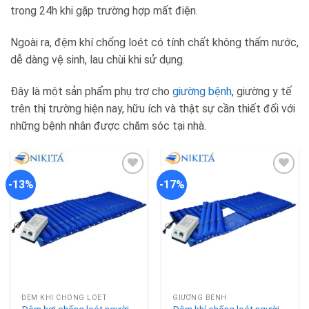
trong 24h khi gặp trường hợp mất điện.
Ngoài ra, đệm khí chống loét có tính chất không thấm nước,
dễ dàng vệ sinh, lau chùi khi sử dụng.
Đây là một sản phẩm phụ trợ cho
giường bệnh
, giường y tế
trên thị trường hiện nay, hữu ích và thật sự cần thiết đối với
những bệnh nhân được chăm sóc tại nhà.
-13%
-17%
Add to
Add to
wishlist
wishlist
ĐỆM KHÍ CHỐNG LOÉT
GIƯỜNG BỆNH