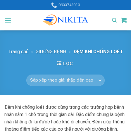
Skip
0933743030
to
content
Trang chủ
»
GIƯỜNG BỆNH
»
ĐỆM KHÍ CHỐNG LOÉT
LỌC
Đệm khí chống loét được dùng trong các trường hợp bệnh
nhân nằm 1 chỗ trong thời gian dài. Đặc điểm chung là bệnh
nhân không đi lại được hoặc khó di chuyển. Đệm giúp thông
thoáng điểm tiếp xúc của cơ thể người với giường bệnh.