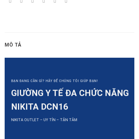
MÔ TẢ
BẠN ĐANG CẦN GÌ? HÃY ĐỂ CHÚNG TÔI GIÚP BẠN!
GIƯỜNG Y TẾ ĐA CHỨC NĂNG
NIKITA DCN16
NIKITA OUTLET – UY TÍN – TẬN TÂM