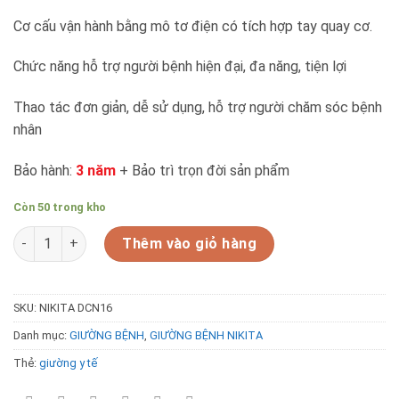
16.900.000₫.
là:
Cơ cấu vận hành bằng mô tơ điện có tích hợp tay quay cơ.
14.490.000₫.
Chức năng hỗ trợ người bệnh hiện đại, đa năng, tiện lợi
Thao tác đơn giản, dễ sử dụng, hỗ trợ người chăm sóc bệnh
nhân
Bảo hành:
3 năm
+ Bảo trì trọn đời sản phẩm
Còn 50 trong kho
Giường y tế đa chức năng NIKITA DCN16 số lượng
Thêm vào giỏ hàng
SKU:
NIKITA DCN16
Danh mục:
GIƯỜNG BỆNH
,
GIƯỜNG BỆNH NIKITA
Thẻ:
giường y tế