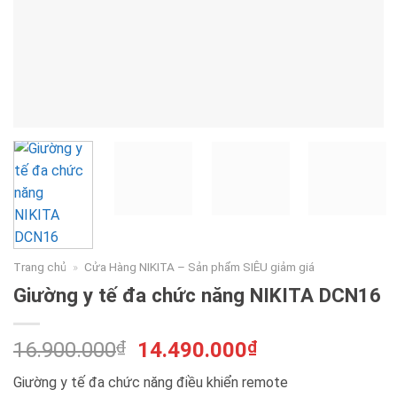
Trang chủ
»
Cửa Hàng NIKITA – Sản phẩm SIÊU giảm giá
Giường y tế đa chức năng NIKITA DCN16
Giá
Giá
16.900.000
₫
14.490.000
₫
gốc
hiện
Giường y tế đa chức năng điều khiển remote
là:
tại