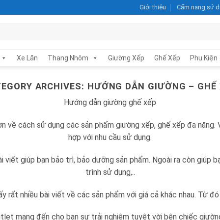
Giới thiệu
Cẩm nang sử 
Xe Lăn
Thang Nhôm
Giường Xếp
Ghế Xếp
Phụ Kiện
EGORY ARCHIVES:
HƯỚNG DẪN GIƯỜNG – GHẾ
Hướng dẫn giường ghế xếp
hơn về cách sử dụng các sản phẩm giường xếp, ghế xếp đa năng.
hợp với nhu cầu sử dụng.
iết giúp bạn bảo trì, bảo dưỡng sản phẩm. Ngoài ra còn giúp bạn
trình sử dụng,..
y rất nhiều bài viết về các sản phẩm với giá cả khác nhau. Từ đ
tlet mang đến cho bạn sự trải nghiệm tuyệt vời bên chiếc giường