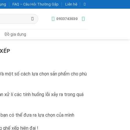
dụng
FAQ – Câu Hỏi Thường Gặp
Liên hệ
0933743030
Đồ gia dụng
 XẾP
 Và một số cách lựa chọn sản phẩm cho phù
 xử lí các tính huống lỗi xảy ra trong quá
ó bạn có thể đưa ra lựa chọn của mình
 ghế xếp hiện đại !