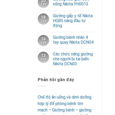
20
sống Nikita YH0013
Th5
Giường gấp y tế Nikita
18
HQ85 nâng đầu tự
Th5
động
Giường bệnh nhân 4
16
tay quay Nikita DCN04
Th5
Các chức năng giường
13
cho người bị tai biến
Th5
Nikita DCN03
Phản hồi gần đây
Chế độ ăn uống và dinh dưỡng
hợp lý để phòng bệnh tim
mạch – Giường bệnh – giường